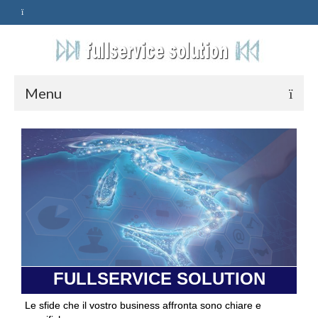
Menu
HOME
SERVIZI
ASSISTENZA
POLITICA
Qualità
FULLSERVICE SOLUTION
PRIVACY
Le sfide che il vostro business affronta sono chiare e
CONTATTI