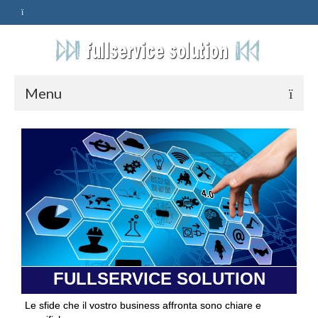
Menu
HOME
SERVIZI
ASSISTENZA
POLITICA
Qualità
FULLSERVICE SOLUTION
PRIVACY
Le sfide che il vostro business affronta sono chiare e
CONTATTI