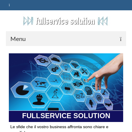
Menu
HOME
SERVIZI
ASSISTENZA
POLITICA
Qualità
FULLSERVICE SOLUTION
PRIVACY
Le sfide che il vostro business affronta sono chiare e
CONTATTI