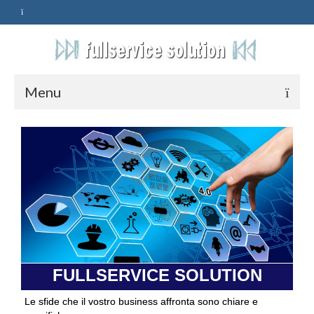
Menu
HOME
SERVIZI
ASSISTENZA
POLITICA
Qualità
FULLSERVICE SOLUTION
PRIVACY
Le sfide che il vostro business affronta sono chiare e
CONTATTI