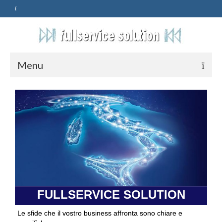
Menu
HOME
SERVIZI
ASSISTENZA
POLITICA
Qualità
FULLSERVICE SOLUTION
PRIVACY
Le sfide che il vostro business affronta sono chiare e
CONTATTI