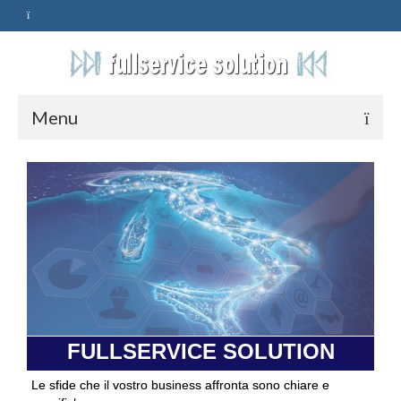
Menu
HOME
SERVIZI
ASSISTENZA
POLITICA
Qualità
FULLSERVICE SOLUTION
PRIVACY
Le sfide che il vostro business affronta sono chiare e
CONTATTI