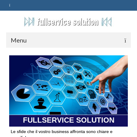
Menu
HOME
SERVIZI
ASSISTENZA
POLITICA
Qualità
FULLSERVICE SOLUTION
PRIVACY
Le sfide che il vostro business affronta sono chiare e
CONTATTI