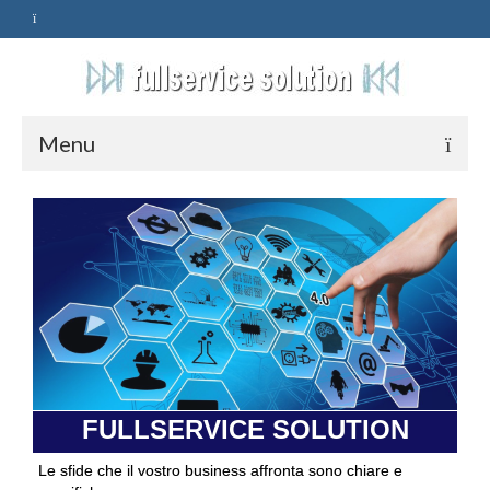
Menu
HOME
SERVIZI
ASSISTENZA
POLITICA
Qualità
FULLSERVICE SOLUTION
PRIVACY
Le sfide che il vostro business affronta sono chiare e
CONTATTI