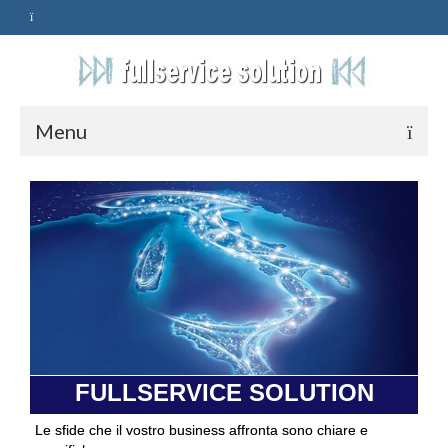
Menu
HOME
SERVIZI
ASSISTENZA
POLITICA
Qualità
FULLSERVICE SOLUTION
PRIVACY
Le sfide che il vostro business affronta sono chiare e
CONTATTI