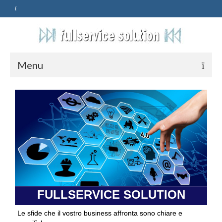
Menu
HOME
SERVIZI
ASSISTENZA
POLITICA
Qualità
FULLSERVICE SOLUTION
PRIVACY
Le sfide che il vostro business affronta sono chiare e
CONTATTI