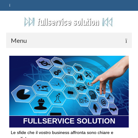
Menu
HOME
SERVIZI
ASSISTENZA
POLITICA
Qualità
FULLSERVICE SOLUTION
PRIVACY
Le sfide che il vostro business affronta sono chiare e
CONTATTI