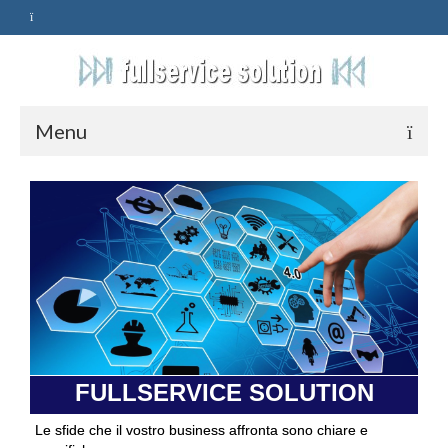
Menu
HOME
SERVIZI
ASSISTENZA
POLITICA
Qualità
FULLSERVICE SOLUTION
PRIVACY
Le sfide che il vostro business affronta sono chiare e
CONTATTI